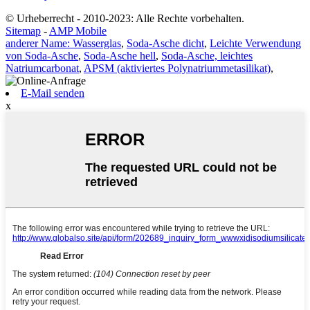
© Urheberrecht - 2010-2023: Alle Rechte vorbehalten.
Sitemap
-
AMP Mobile
anderer Name: Wasserglas
,
Soda-Asche dicht
,
Leichte Verwendung
von Soda-Asche
,
Soda-Asche hell
,
Soda-Asche, leichtes
Natriumcarbonat
,
APSM (aktiviertes Polynatriummetasilikat)
,
E-Mail senden
x