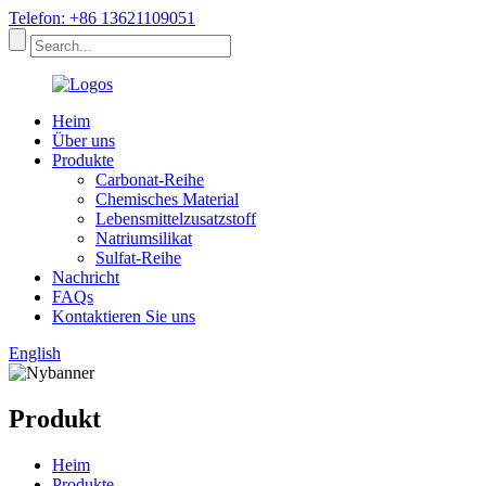
Telefon: +86 13621109051
Heim
Über uns
Produkte
Carbonat-Reihe
Chemisches Material
Lebensmittelzusatzstoff
Natriumsilikat
Sulfat-Reihe
Nachricht
FAQs
Kontaktieren Sie uns
English
Produkt
Heim
Produkte