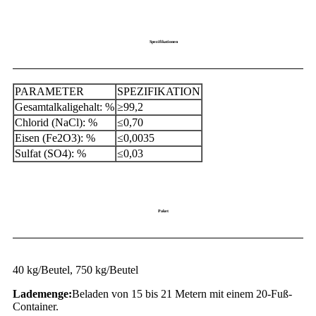
Spezifikationen
PARAMETER
SPEZIFIKATION
Gesamtalkaligehalt: %
≥99,2
Chlorid (NaCl): %
≤0,70
Eisen (Fe2O3): %
≤0,0035
Sulfat (SO4): %
≤0,03
Paket
40 kg/Beutel, 750 kg/Beutel
Lademenge:
Beladen von 15 bis 21 Metern mit einem 20-Fuß-
Container.