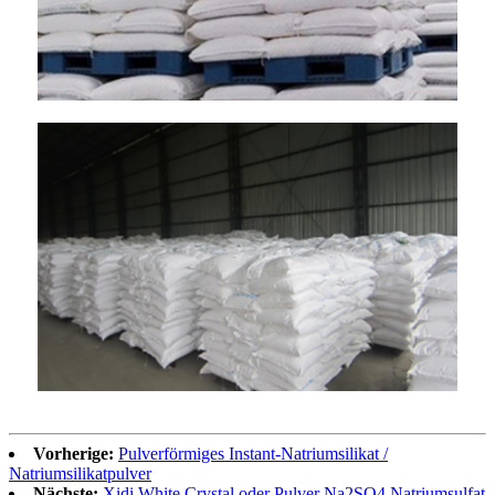
Vorherige:
Pulverförmiges Instant-Natriumsilikat /
Natriumsilikatpulver
Nächste:
Xidi White Crystal oder Pulver Na2SO4 Natriumsulfat