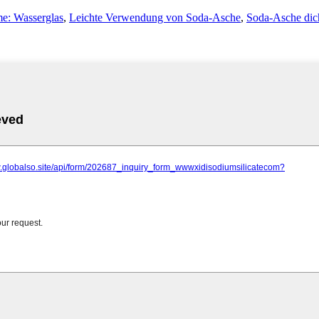
e: Wasserglas
,
Leichte Verwendung von Soda-Asche
,
Soda-Asche dic