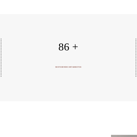
86
+
BESTEHENDES MITARBEITER