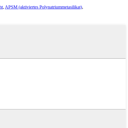
ht
,
APSM (aktiviertes Polynatriummetasilikat)
,